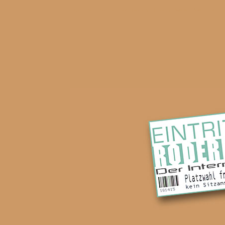
Der internationale Idiot • Roderich Fabian • Musik - Journalist